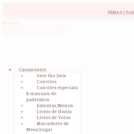
Skip
to
FÉRIAS | To
content
Procurar
Menu
Casamentos
Save the Date
Convites
Convites especiais
& manuais de
padrinhos
Ementas/Menus
Livros de Honra
Livros de Votos
Marcadores de
Mesa/Lugar