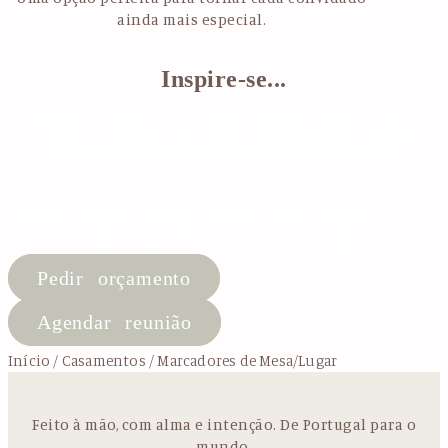
ainda mais especial.
Inspire-se...
Quer tornar a experiência dos seus
convidados ainda mais especial?
Entre em contacto connosco e descubra todas as opções
de personalização para marcadores de mesa e lugar!
Pedir orçamento
Agendar reunião
Início
/
Casamentos
/ Marcadores de Mesa/Lugar
Feito à mão, com alma e intenção. De Portugal para o
mundo.