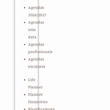
Agendas
2026/2027
Agendas
sem
data
Agendas
profissionais
Agendas
escolares
Life
Planner
Planner
financeiro
Planificadores