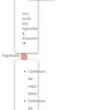
Ver
tudo
em
Agendas
&
Planners
➜
Papelaria
Cadernos
de
capa
dura
Cadernos
de