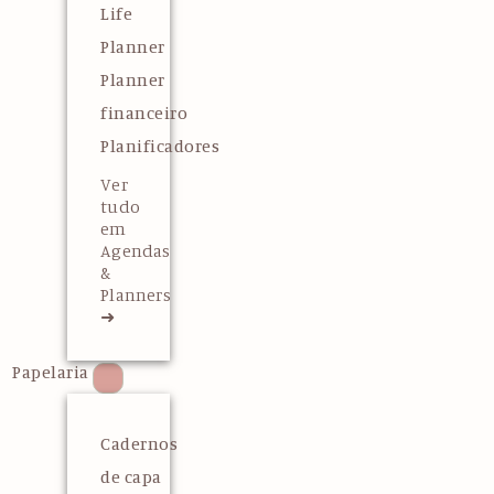
Life
Planner
Planner
financeiro
Planificadores
Ver
tudo
em
Agendas
&
Planners
➜
Papelaria
Cadernos
de capa