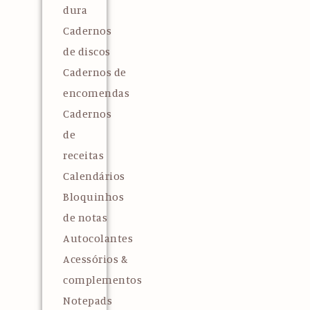
dura
Cadernos
de discos
Cadernos de
encomendas
Cadernos
de
receitas
Calendários
Bloquinhos
de notas
Autocolantes
Acessórios &
complementos
Notepads