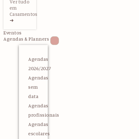
Ver tudo
em
Casamentos
➜
Eventos
Agendas & Planners
Agendas
2026/2027
Agendas
sem
data
Agendas
profissionais
Agendas
escolares