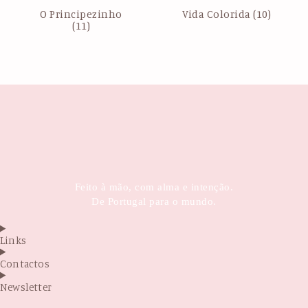
O Principezinho
Vida Colorida
(10)
(11)
Feito à mão, com alma e intenção.
De Portugal para o mundo.
Links
Contactos
Newsletter