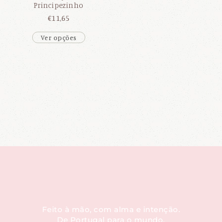
Principezinho
€
11,65
Ver opções
Feito à mão, com alma e intenção.
De Portugal para o mundo.