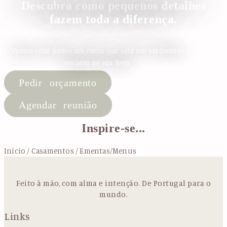
Descubra como pequenos detalhes
fazem toda a diferença.
Vamos criar juntos um menu que será um verdadeiro
encanto na sua festa
Pedir orçamento
Agendar reunião
Inspire-se...
Início
/
Casamentos
/ Ementas/Menus
Feito à mão, com alma e intenção. De Portugal para o
mundo.
Links