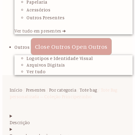
Papelaria
Acessórios
Outros Presentes
Ver tudo em presentes ➜
Close Outros
Open Outros
Outros
Logotipos e Identidade Visual
Arquivos Digitais
Ver tudo
Início
/
Presentes
/
Por categoria
/
Tote bag
/ Tote Bag
personalizada – Coleção Principezinho
Descrição