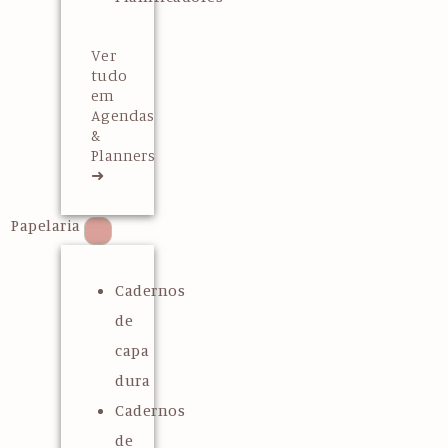
Ver
tudo
em
Agendas
&
Planners
➜
Papelaria
Cadernos
de
capa
dura
Cadernos
de