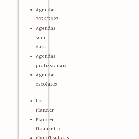
Agendas
2026/2027
Agendas
sem
data
Agendas
profissionais
Agendas
escolares
Life
Planner
Planner
financeiro
Planificadores