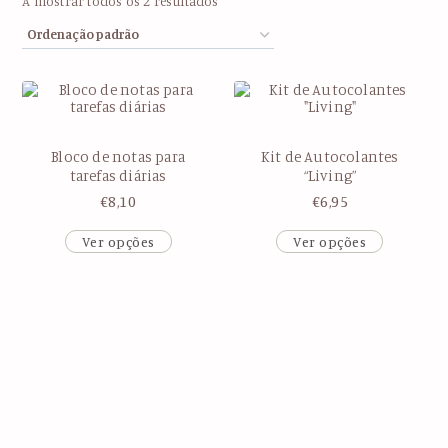
A mostrar todos os 2 resultados
Bloco de notas para
Kit de Autocolantes
tarefas diárias
“Living”
€
8,10
€
6,95
Ver opções
Ver opções