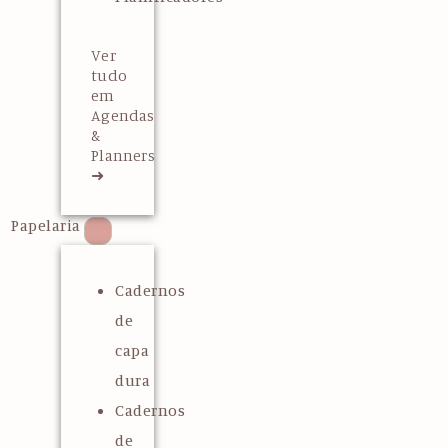
Ver
tudo
em
Agendas
&
Planners
➜
Papelaria
Cadernos
de
capa
dura
Cadernos
de