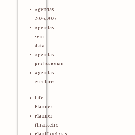
Agendas
2026/2027
Agendas
sem
data
Agendas
profissionais
Agendas
escolares
Life
Planner
Planner
financeiro
Planificadores