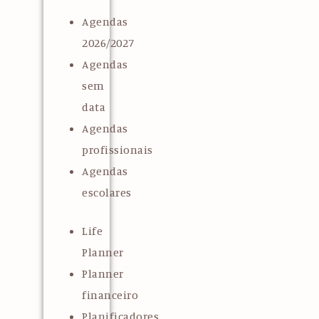
Agendas
2026/2027
Agendas
sem
data
Agendas
profissionais
Agendas
escolares
Life
Planner
Planner
financeiro
Planificadores