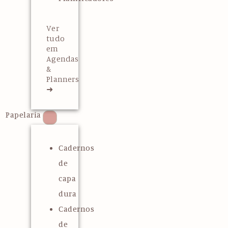
Ver
tudo
em
Agendas
&
Planners
➜
Papelaria
Cadernos
de
capa
dura
Cadernos
de