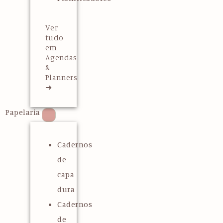
Ver
tudo
em
Agendas
&
Planners
➜
Papelaria
Cadernos
de
capa
dura
Cadernos
de