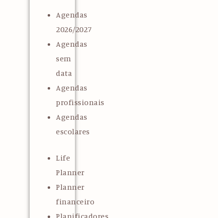
Agendas
2026/2027
Agendas
sem
data
Agendas
profissionais
Agendas
escolares
Life
Planner
Planner
financeiro
Planificadores