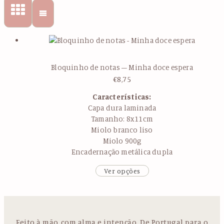
Bloquinho de notas – Minha doce espera
€
8,75
Características:
Capa dura laminada
Tamanho: 8x11cm
Miolo branco liso
Miolo 900g
Encadernação metálica dupla
Ver opções
Feito à mão, com alma e intenção. De Portugal para o