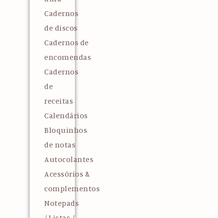
Cadernos
de discos
Cadernos de
encomendas
Cadernos
de
receitas
Calendários
Bloquinhos
de notas
Autocolantes
Acessórios &
complementos
Notepads
/ Listas /