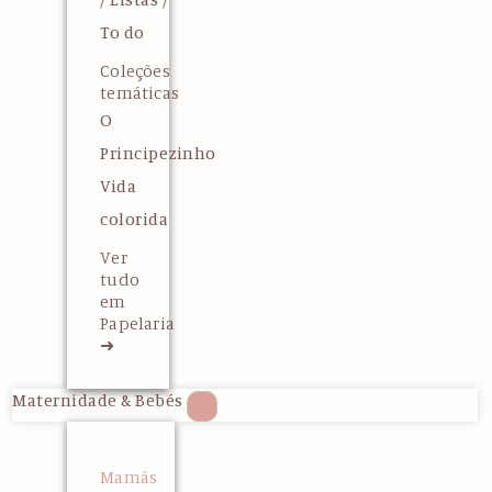
To do
Coleções
temáticas
O
Principezinho
Vida
colorida
Ver
tudo
em
Papelaria
➜
Maternidade & Bebés
Mamãs