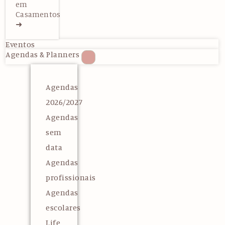
em
Casamentos
➜
Eventos
Agendas & Planners
Agendas
2026/2027
Agendas
sem
data
Agendas
profissionais
Agendas
escolares
Life