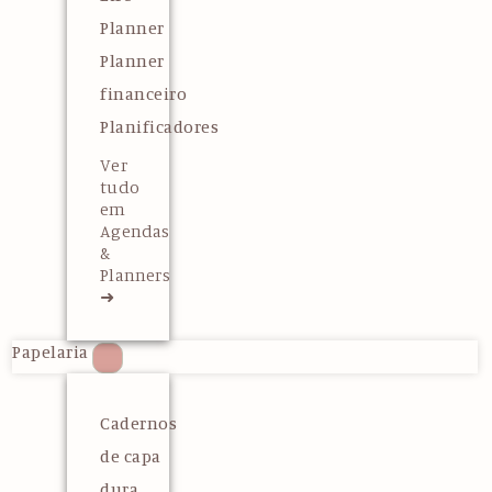
Planner
Planner
financeiro
Planificadores
Ver
tudo
em
Agendas
&
Planners
➜
Papelaria
Cadernos
de capa
dura