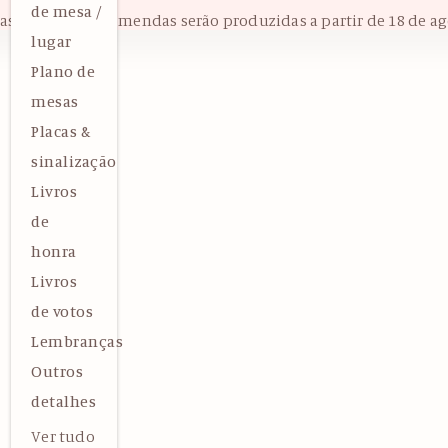
de mesa /
das as novas encomendas serão produzidas a partir de 18 de ag
lugar
Plano de
mesas
Placas &
sinalização
Livros
de
honra
Livros
de votos
Lembranças
Outros
detalhes
Ver tudo