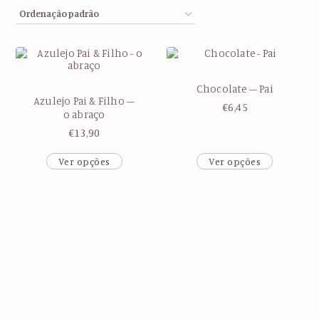
Chocolate – Pai
Azulejo Pai & Filho –
€
6,45
o abraço
€
13,90
Ver opções
Ver opções