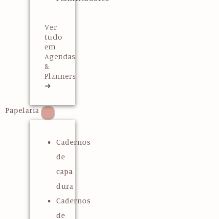
Ver
tudo
em
Agendas
&
Planners
➜
Papelaria
Cadernos
de
capa
dura
Cadernos
de