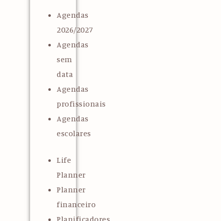
Agendas
2026/2027
Agendas
sem
data
Agendas
profissionais
Agendas
escolares
Life
Planner
Planner
financeiro
Planificadores