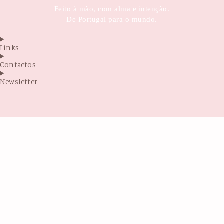
Feito à mão, com alma e intenção.
De Portugal para o mundo.
Links
Contactos
Newsletter
Antes de sair...
Sabia que por trás da Glintsy está uma mãe
sonhadora, que criou este projeto com as
próprias mãos, entre fraldas, terapias e muita
coragem?
Cada produto que vê aqui é feito com amor, com