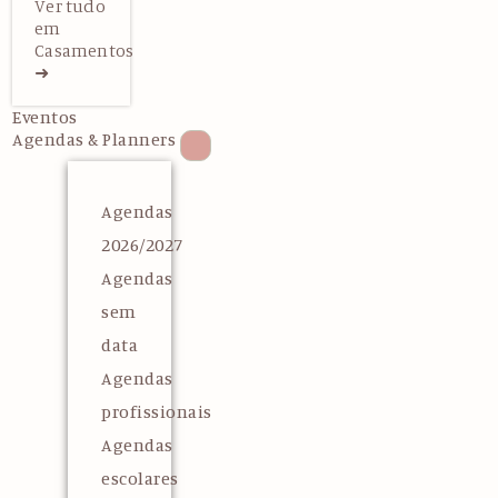
Ver tudo
em
Casamentos
➜
Eventos
Agendas & Planners
Agendas
2026/2027
Agendas
sem
data
Agendas
profissionais
Agendas
escolares