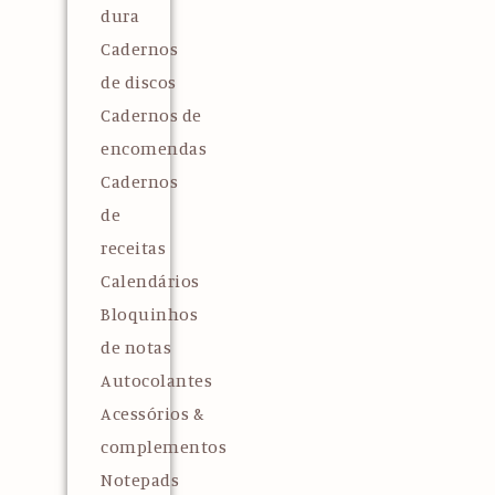
dura
Cadernos
de discos
Cadernos de
encomendas
Cadernos
de
receitas
Calendários
Bloquinhos
de notas
Autocolantes
Acessórios &
complementos
Notepads