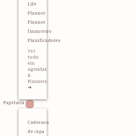
Life
Planner
Planner
financeiro
Planificadores
Ver
tudo
em
Agendas
&
Planners
➜
Papelaria
Cadernos
de capa