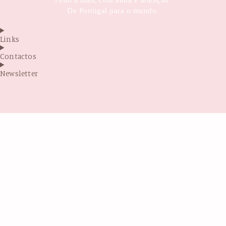
De Portugal para o mundo.
Links
Contactos
Newsletter
Antes de sair...
Sabia que por trás da Glintsy está uma mãe
sonhadora, que criou este projeto com as
próprias mãos, entre fraldas, terapias e muita
coragem?
Cada produto que vê aqui é feito com amor, com
propósito e com esperança de um futuro melhor.