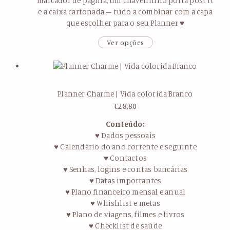
marcador de página, um chaveirinho porta post it
e a caixa cartonada – tudo a combinar com a capa
que escolher para o seu Planner ♥
Ver opções
Planner Charme | Vida colorida Branco
€
28,80
Conteúdo:
♥ Dados pessoais
♥ Calendário do ano corrente e seguinte
♥ Contactos
♥ Senhas, logins e contas bancárias
♥ Datas importantes
♥ Plano financeiro mensal e anual
♥ Whishlist e metas
♥ Plano de viagens, filmes e livros
♥ Checklist de saúde