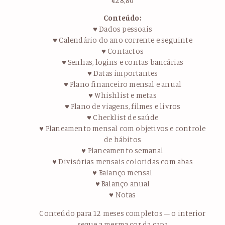
€
28,80
Conteúdo:
♥ Dados pessoais
♥ Calendário do ano corrente e seguinte
♥ Contactos
♥ Senhas, logins e contas bancárias
♥ Datas importantes
♥ Plano financeiro mensal e anual
♥ Whishlist e metas
♥ Plano de viagens, filmes e livros
♥ Checklist de saúde
♥ Planeamento mensal com objetivos e controle
de hábitos
♥ Planeamento semanal
♥ Divisórias mensais coloridas com abas
♥ Balanço mensal
♥ Balanço anual
♥ Notas
Conteúdo para 12 meses completos – o interior
segue a mesma cor da capa