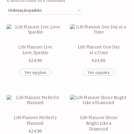
A mostrar todos os 6 resultados
Life Planner Live,
Life Planner One Day
Love, Sparkle
at a Time
€
24,90
€
24,90
Ver opções
Ver opções
Life Planner Perfectly
Life Planner Shine
Planned
Bright Like a
Diamond
€
24,90