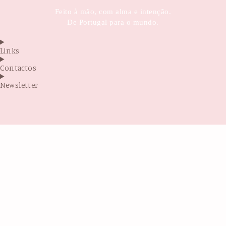
Feito à mão, com alma e intenção.
De Portugal para o mundo.
Links
Contactos
Newsletter
Antes de sair...
Sabia que por trás da Glintsy está uma mãe
sonhadora, que criou este projeto com as
próprias mãos, entre fraldas, terapias e muita
coragem?