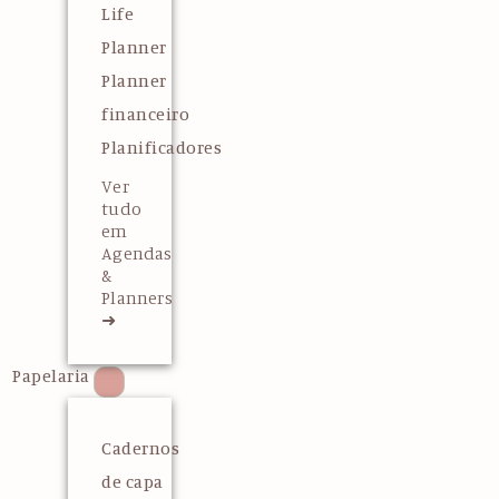
Life
Planner
Planner
financeiro
Planificadores
Ver
tudo
em
Agendas
&
Planners
➜
Papelaria
Cadernos
de capa