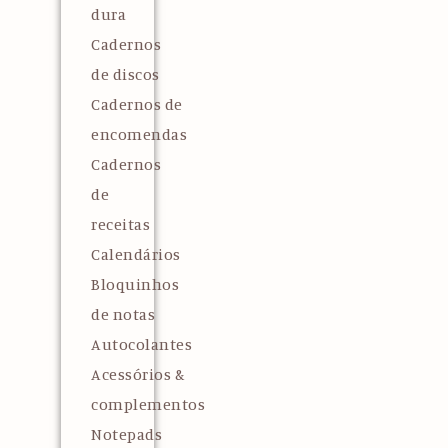
dura
Cadernos
de discos
Cadernos de
encomendas
Cadernos
de
receitas
Calendários
Bloquinhos
de notas
Autocolantes
Acessórios &
complementos
Notepads