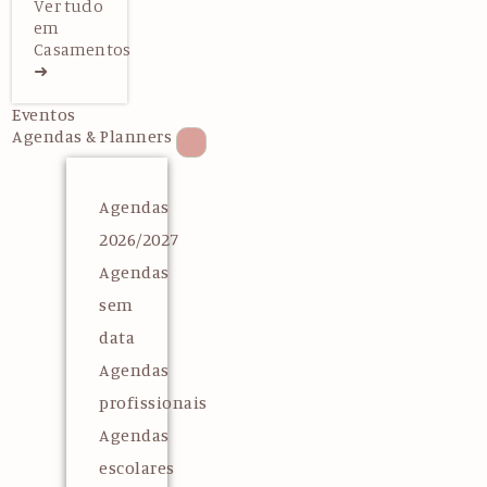
Ver tudo
em
Casamentos
➜
Eventos
Agendas & Planners
Agendas
2026/2027
Agendas
sem
data
Agendas
profissionais
Agendas
escolares