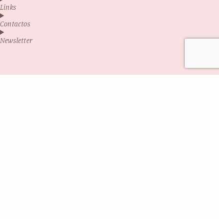
Links
Contactos
Newsletter
Antes de sair...
Sabia que por trás da Glintsy está uma mãe
sonhadora, que criou este projeto com as
próprias mãos, entre fraldas, terapias e muita
coragem?
Cada produto que vê aqui é feito com amor, com
propósito e com esperança de um futuro melhor.
Ao levar consigo até o artigo mais simples, está
a apoiar um pequeno negócio português,
artesanal e cheio de alma.