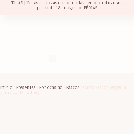
FÉRIAS | Todas as novas encomendas serão produzidas a
partir de 18 de agosto| FÉRIAS
Início
/
Presentes
/
Por ocasião
/
Páscoa
/ Caixa Páscoa (especial
para ovo de colher)