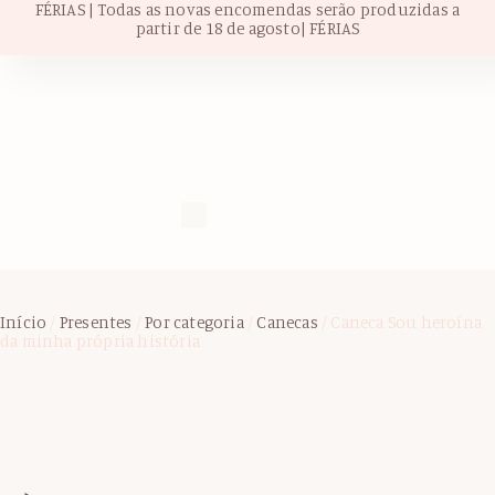
FÉRIAS | Todas as novas encomendas serão produzidas a
partir de 18 de agosto| FÉRIAS
Início
/
Presentes
/
Por categoria
/
Canecas
/ Caneca Sou heroína
da minha própria história