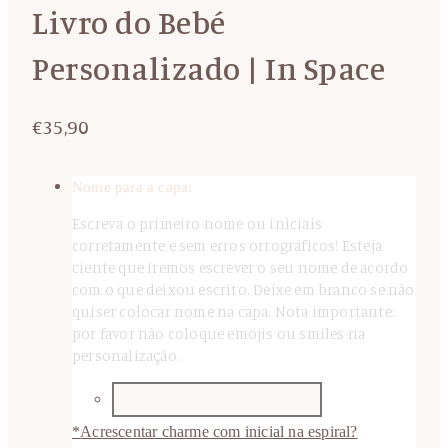
Livro do Bebé
Personalizado | In Space
€
35,90
Nome para a capa:
Escreva o primeiro nome ou iniciais
corretamente e sem erros ortográficos! Esteja
ciente que iremos escrever o seu nome de acordo
com o que deixou escrito. Deixe em branco se não
quiser colocar nome na capa. Nota importante:
por favor não coloque emojis ou smiles na
personalização.
*
Acrescentar charme com inicial na espiral?