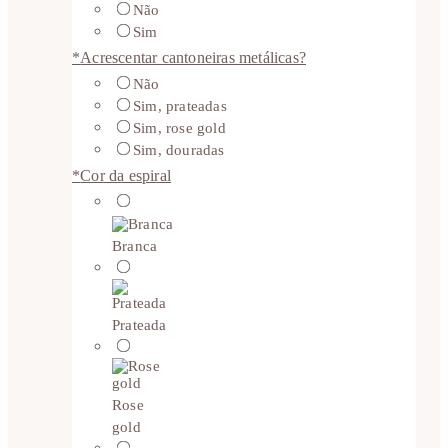
Não
Sim
*
Acrescentar cantoneiras metálicas?
Não
Sim, prateadas
Sim, rose gold
Sim, douradas
*
Cor da espiral
Branca
Prateada
Rose
gold