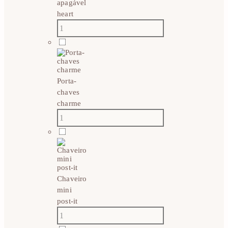
apagável
heart
Porta-
chaves
charme
Chaveiro
mini
post-it