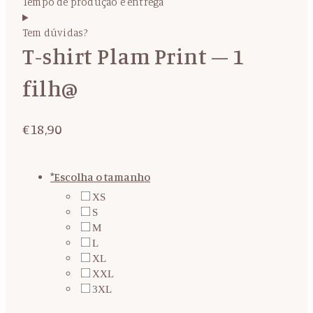
Tempo de produção e entrega
Tem dúvidas?
T-shirt Plam Print – 1
filh@
€
18,90
*
Escolha o tamanho
XS
S
M
L
XL
XXL
3XL