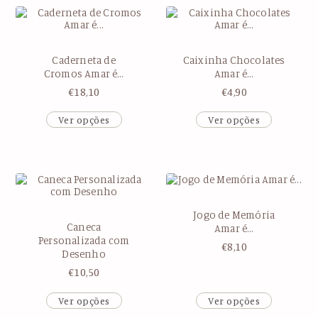
Caderneta de
Caixinha Chocolates
Cromos Amar é…
Amar é…
€
18,10
€
4,90
Ver opções
Ver opções
Jogo de Memória
Caneca
Amar é…
Personalizada com
€
8,10
Desenho
€
10,50
Ver opções
Ver opções