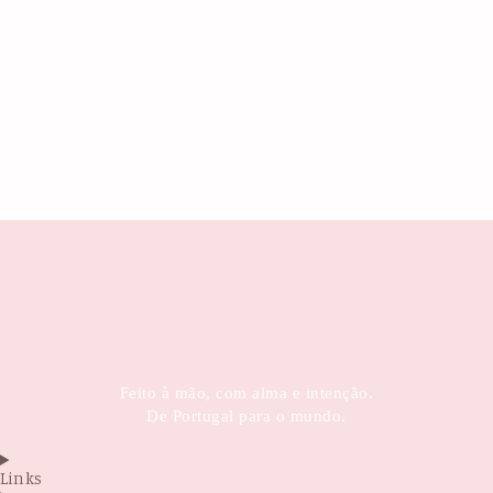
Feito à mão, com alma e intenção.
De Portugal para o mundo.
Links