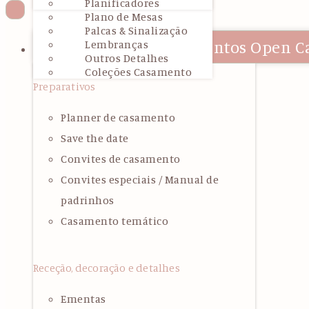
Mesa/Lugar
Planificadores
Plano de Mesas
Palcas & Sinalização
Close Casamentos
Open C
Lembranças
Casamentos
Outros Detalhes
Coleções Casamento
Preparativos
Planner de casamento
Save the date
Convites de casamento
Convites especiais / Manual de
padrinhos
Casamento temático
Receção, decoração e detalhes
Ementas