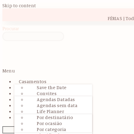
Skip to content
FÉRIAS | To
Procurar
Menu
Casamentos
Eventos
Save the Date
Agendas & Planners
Convites
Papelaria Glintsy
Convites especiais &
Agendas Datadas
Maternidade & Bebés
manuais de padrinhos
Agendas sem data
Presentes
Ementas/Menus
Life Planner
Mais
Livros de Honra
Agendas Profissionais
Por destinatário
Livros de Votos
Agendas Escolares
Por ocasião
Marcadores de
Planner Financeiro
Por categoria